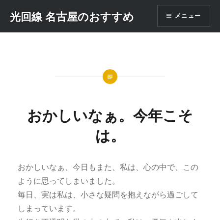
コ
光回線 名古屋のおすすめ
メニュー
ン
テ
ン
ツ
へ
移
動
おかしいなぁ。今年こそ
は。
おかしいなぁ、今日もまた、私は、心の中で、この
ように思ってしまいました。
毎日、実は私は、小さな疑問を抱えながら過ごして
しまっています。